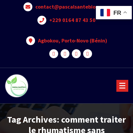
contact@pascalsantebio.com
FR
+229 0164 87 43 50
Agbokou, Porto-Novo (Bénin)
Votre santé notre priorité
Tag Archives: comment traiter
le rhumatisme sans