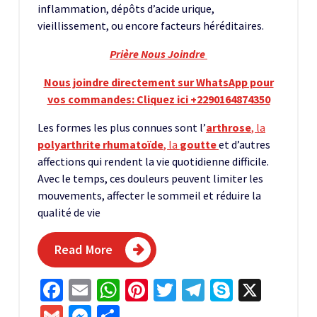
inflammation, dépôts d’acide urique,
vieillissement, ou encore facteurs héréditaires.
Prière Nous Joindre
Nous joindre directement sur WhatsApp pour
vos commandes: Cliquez ici +2290164874350
Les formes les plus connues sont l’
arthrose
, la
polyarthrite rhumatoïde
, la
goutte
et d’autres
affections qui rendent la vie quotidienne difficile.
Avec le temps, ces douleurs peuvent limiter les
mouvements, affecter le sommeil et réduire la
qualité de vie
Read More
Facebook
Email
WhatsApp
Pinterest
Twitter
Telegram
Skype
X
Gmail
Messenger
Partager