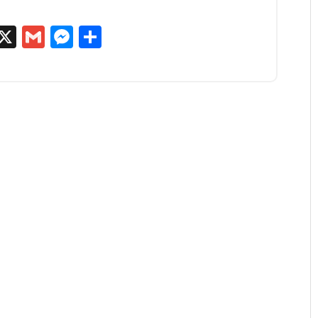
egram
kype
X
Gmail
Messenger
Partager