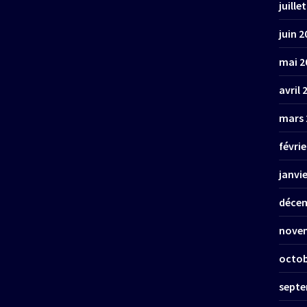
juille
juin 2
mai 2
avril 
mars 
févrie
janvi
décem
nove
octob
septe