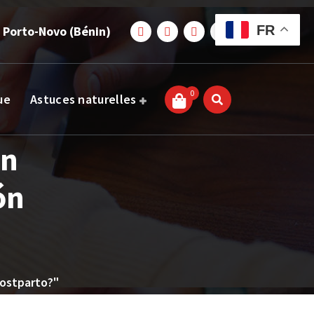
FR
 Porto-Novo (Bénin)
0
ue
Astuces naturelles
on
ón
postparto?"