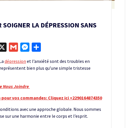
 SOIGNER LA DÉPRESSION SANS
egram
kype
X
Gmail
Messenger
Partager
 La
dépression
et l’anxiété sont des troubles en
représentent bien plus qu’une simple tristesse
re Nous Joindre
 pour vos commandes: Cliquez ici +2290164874350
 conditions avec une approche globale. Nous sommes
e sur une harmonie entre le corps et l’esprit.