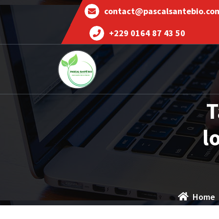
contact@pascalsantebio.co
+229 0164 87 43 50
Votre santé notre priorité
T
l
Home