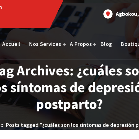
m
Agbokou,
Accueil
Nos Services
A Propos
Blog
Boutiq
ag Archives: ¿cuáles s
os síntomas de depresi
postparto?
::
Posts tagged "¿cuáles son los síntomas de depresión 