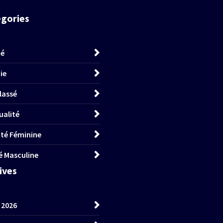
égories
té
ie
lassé
ualité
lité Féminine
té Masculine
hives
t 2026