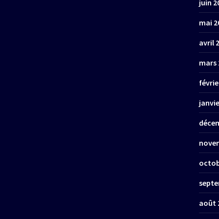
juin 2
mai 2
avril 
mars 
févrie
janvi
décem
nove
octob
septe
août 