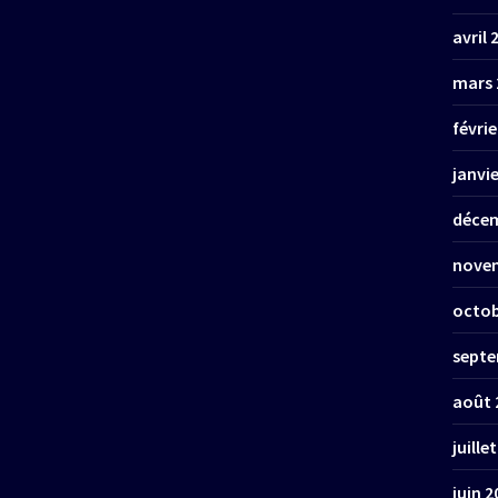
avril 
mars 
févrie
janvi
décem
nove
octob
septe
août 
juille
juin 2