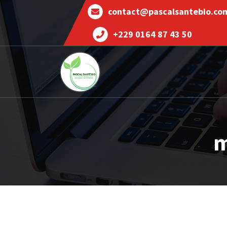
contact@pascalsantebio.co
+229 0164 87 43 50
Votre santé notre priorité
m