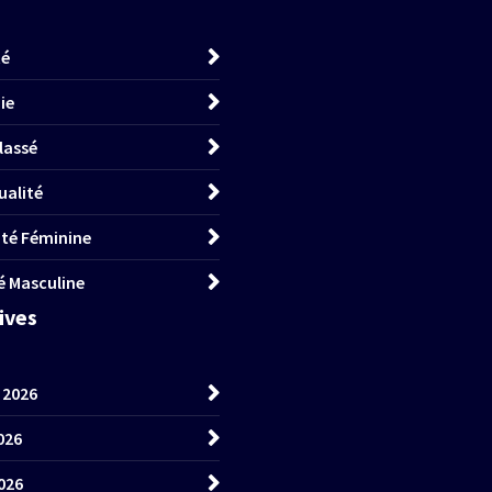
té
ie
lassé
ualité
lité Féminine
té Masculine
hives
t 2026
026
026