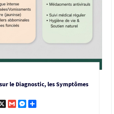
 sur le Diagnostic, les Symptômes
egram
kype
X
Gmail
Messenger
Partager