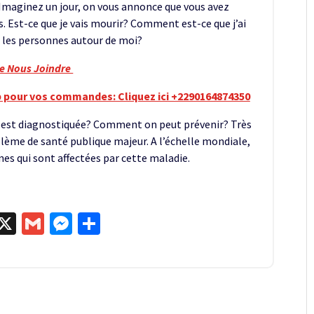
 Imaginez un jour, on vous annonce que vous avez
ns. Est-ce que je vais mourir? Comment est-ce que j’ai
r les personnes autour de moi?
re Nous Joindre
 pour vos commandes: Cliquez ici +2290164874350
est diagnostiquée? Comment on peut prévenir? Très
blème de santé publique majeur. A l’échelle mondiale,
es qui sont affectées par cette maladie.
egram
kype
X
Gmail
Messenger
Partager