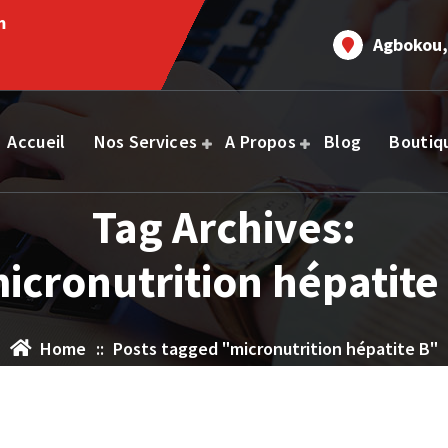
m
Agbokou,
Accueil
Nos Services
A Propos
Blog
Boutiq
Tag Archives:
icronutrition hépatite
Home
::
Posts tagged "micronutrition hépatite B"