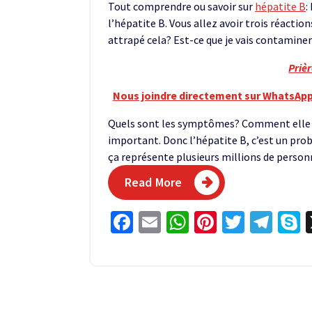
Tout comprendre ou savoir sur
hépatite B
:
l’hépatite B. Vous allez avoir trois réactio
attrapé cela? Est-ce que je vais contamine
Priè
Nous joindre directement sur WhatsApp
Quels sont les symptômes? Comment elle 
important. Donc l’hépatite B, c’est un pro
ça représente plusieurs millions de personn
Read More
Facebook
Email
WhatsApp
Pinterest
Twitter
Tel
S