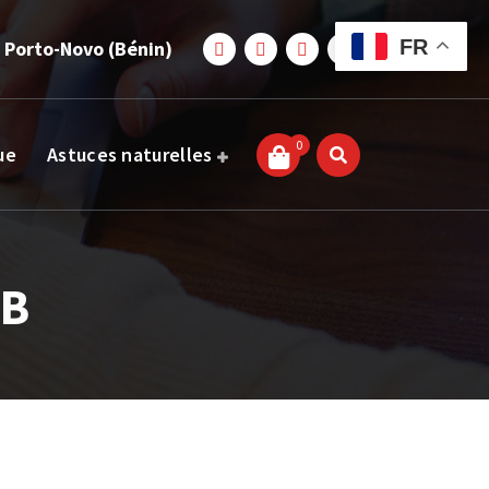
FR
 Porto-Novo (Bénin)
0
ue
Astuces naturelles
 B