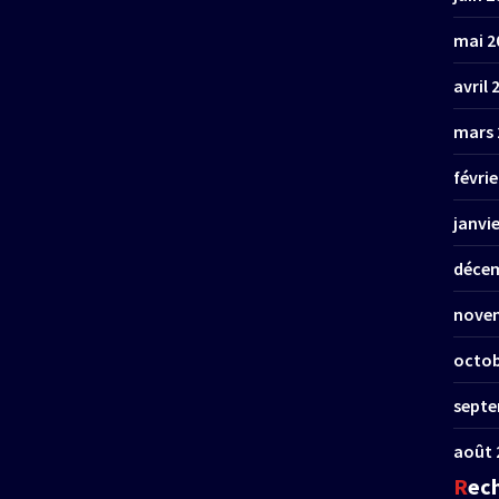
mai 2
avril 
mars 
févrie
janvi
décem
nove
octob
septe
août 
Rec