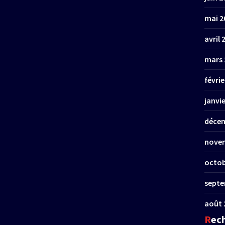
mai 2
avril 
mars 
févrie
janvi
décem
nove
octob
septe
août 
Rec