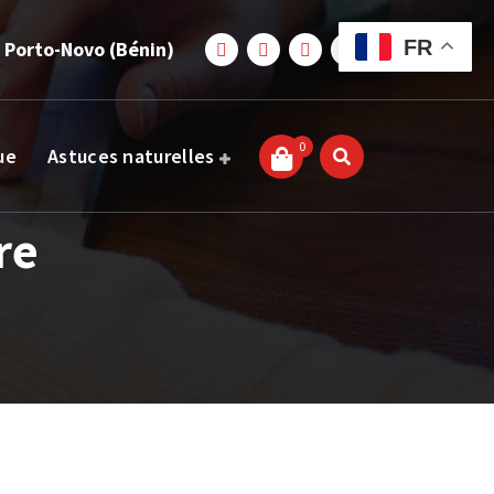
FR
 Porto-Novo (Bénin)
0
ue
Astuces naturelles
re