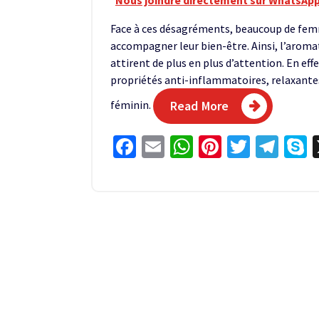
Nous joindre directement sur WhatsApp
Face à ces désagréments, beaucoup de fem
accompagner leur bien-être. Ainsi, l’aromat
attirent de plus en plus d’attention. En eff
propriétés anti-inflammatoires, relaxantes
féminin.
Read More
Facebook
Email
WhatsApp
Pinterest
Twitter
Tel
S