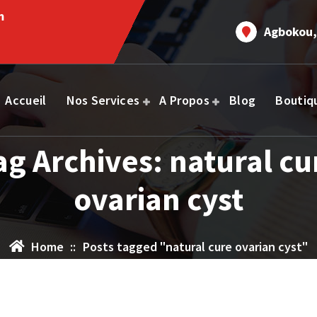
m
Agbokou,
Accueil
Nos Services
A Propos
Blog
Boutiq
ag Archives: natural cu
ovarian cyst
Home
::
Posts tagged "natural cure ovarian cyst"