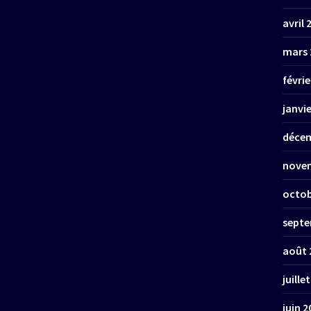
avril 
mars 
févrie
janvi
décem
nove
octob
septe
août 
juille
juin 2