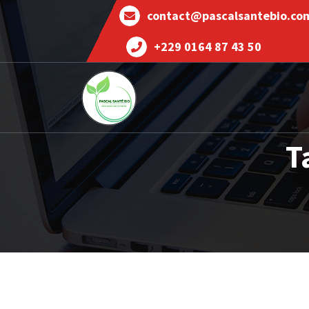
contact@pascalsantebio.co
+229 0164 87 43 50
Votre santé notre priorité
T