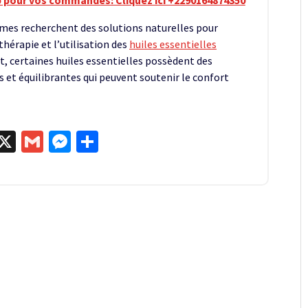
 pour vos commandes: Cliquez ici +2290164874350
mes recherchent des solutions naturelles pour
hérapie et l’utilisation des
huiles essentielles
et, certaines huiles essentielles possèdent des
 et équilibrantes qui peuvent soutenir le confort
egram
kype
X
Gmail
Messenger
Partager