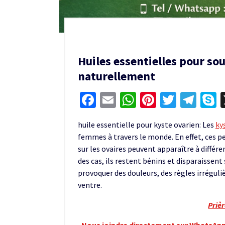
Huiles essentielles pour so
naturellement
Facebook
Email
WhatsApp
Pinterest
Twitter
Tel
S
huile essentielle pour kyste ovarien: Les
ky
femmes à travers le monde. En effet, ces p
sur les ovaires peuvent apparaître à différ
des cas, ils restent bénins et disparaisse
provoquer des douleurs, des règles irréguli
ventre.
Priè