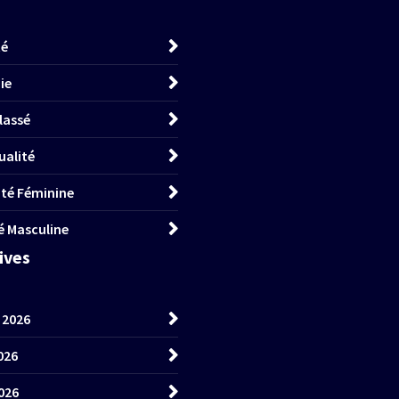
té
ie
lassé
ualité
lité Féminine
té Masculine
hives
t 2026
026
026