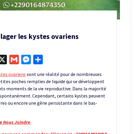
ulager les kystes ovariens
egram
kype
X
Gmail
Messenger
Partager
stes ovariens
sont une réalité pour de nombreuses
etites poches remplies de liquide qui se développent
ents moments de la vie reproductive. Dans la majorité
nt spontanément. Cependant, certains kystes peuvent
ères ou encore une gêne persistante dans le bas-
re Nous Joindre