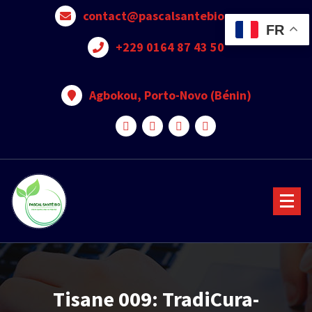
contact@pascalsantebio.com
FR
+229 0164 87 43 50
Agbokou, Porto-Novo (Bénin)
Votre santé notre priorité
Tisane 009: TradiCura-