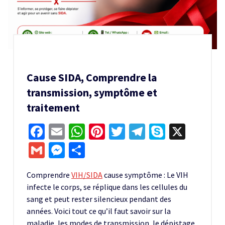
Cause SIDA, Comprendre la
transmission, symptôme et
traitement
Facebook
Email
WhatsApp
Pinterest
Twitter
Telegram
Skype
X
Gmail
Messenger
Partager
Comprendre
VIH/SIDA
cause symptôme : Le VIH
infecte le corps, se réplique dans les cellules du
sang et peut rester silencieux pendant des
années. Voici tout ce qu’il faut savoir sur la
maladie, les modes de transmission, le dépistage