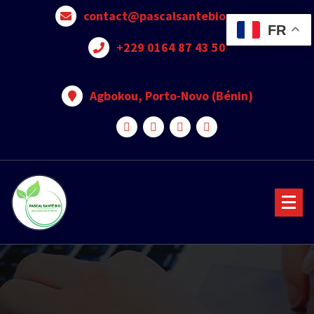
contact@pascalsantebio.com
FR
+229 0164 87 43 50
Agbokou, Porto-Novo (Bénin)
Votre santé notre priorité