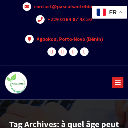
contact@pascalsantebio.com
FR
+229 0164 87 43 50
Agbokou, Porto-Novo (Bénin)
Votre santé notre priorité
Tag Archives: à quel âge peut