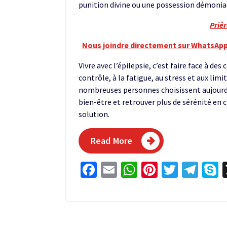
punition divine ou une possession démonia
Priè
Nous joindre directement sur WhatsApp
Vivre avec l’épilepsie, c’est faire face à des
contrôle, à la fatigue, au stress et aux lim
nombreuses personnes choisissent aujourd
bien-être et retrouver plus de sérénité en c
solution.
Read More
Facebook
Email
WhatsApp
Pinterest
Twitter
Tel
S