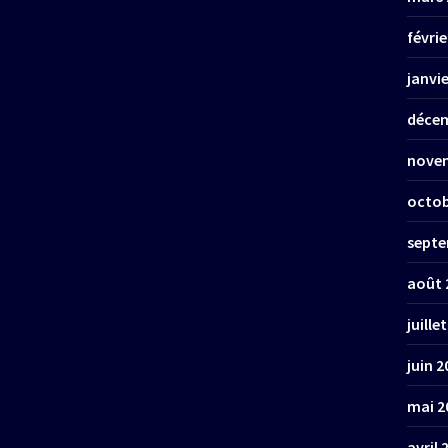
févrie
janvi
décem
nove
octob
septe
août 
juille
juin 2
mai 2
avril 