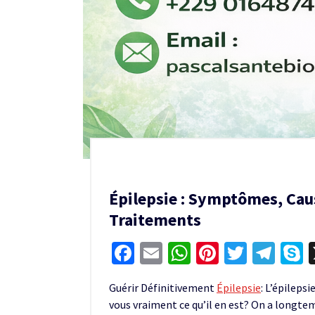
Épilepsie : Symptômes, Caus
Traitements
Facebook
Email
WhatsApp
Pinterest
Twitter
Tel
S
Guérir Définitivement
Épilepsie
: L’épileps
vous vraiment ce qu’il en est? On a longtem