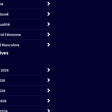
ie
lassé
ualité
lité Féminine
té Masculine
hives
t 2026
026
026
2026
2026