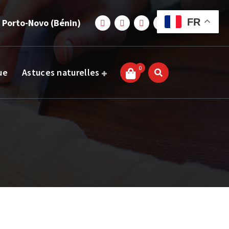
FR
 Porto-Novo (Bénin)
0
ue
Astuces naturelles