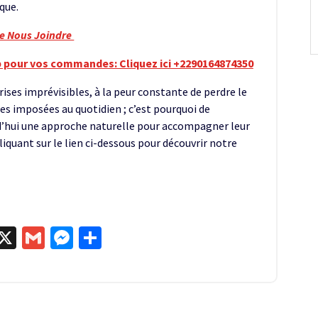
que.
re Nous Joindre
 pour vos commandes: Cliquez ici +2290164874350
 crises imprévisibles, à la peur constante de perdre le
ites imposées au quotidien ; c’est pourquoi de
’hui une approche naturelle pour accompagner leur
liquant sur le lien ci-dessous pour découvrir notre
egram
kype
X
Gmail
Messenger
Partager