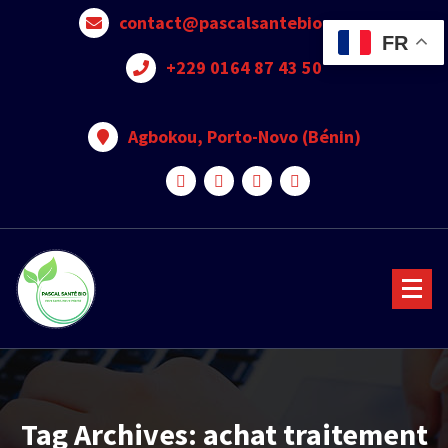
contact@pascalsantebio.com
FR
+229 0164 87 43 50
Agbokou, Porto-Novo (Bénin)
Votre santé notre priorité
Tag Archives: achat traitement