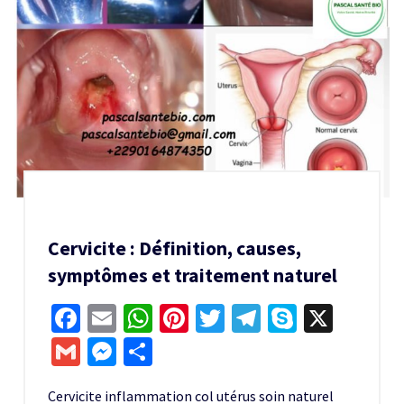
Cervicite : Définition, causes,
symptômes et traitement naturel
Facebook
Email
WhatsApp
Pinterest
Twitter
Telegram
Skype
X
Gmail
Messenger
Partager
Cervicite inflammation col utérus soin naturel