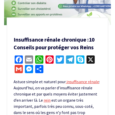
Insuffisance rénale chronique :10
Conseils pour protéger vos Reins
Facebook
Email
WhatsApp
Pinterest
Twitter
Telegram
Skype
X
Gmail
Messenger
Partager
Astuce simple et naturel pour
insuffisance rénale
:
Aujourd’hui, on va parler d’insuffisance rénale
chronique et par quels moyens éviter justement
d’en arriver là. Le
rein
est un organe très
important, parfois très peu connu, sous-coté,
dans le sens où les gens n’y font pas trop