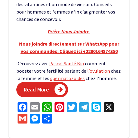
des vitamines et un mode de vie sain. Conseils
pour hommes et femmes afin d’augmenter vos
chances de concevoir.
Prière Nous Joindre
Nous joindre directement sur WhatsApp pour
vos commandes: Cliquez ici +2290164874350
Découvrez avec
Pascal Santé Bio
comment
booster votre fertilité parlant de
l’ovulation
chez
la femme et les
spermatozoïdes
chez l’homme.
Read More
Facebook
Email
WhatsApp
Pinterest
Twitter
Telegram
Skype
X
Gmail
Messenger
Partager