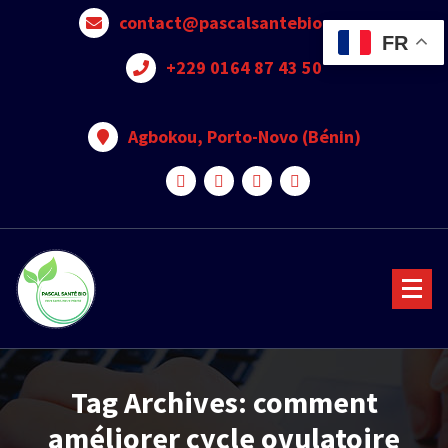
contact@pascalsantebio.com
FR
+229 0164 87 43 50
Agbokou, Porto-Novo (Bénin)
Votre santé notre priorité
Tag Archives: comment
améliorer cycle ovulatoire