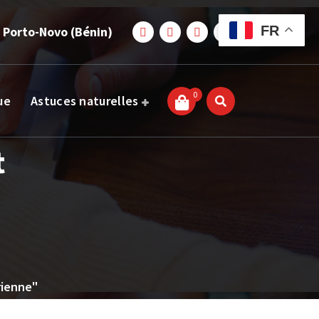
FR
 Porto-Novo (Bénin)
0
ue
Astuces naturelles
t
rienne"