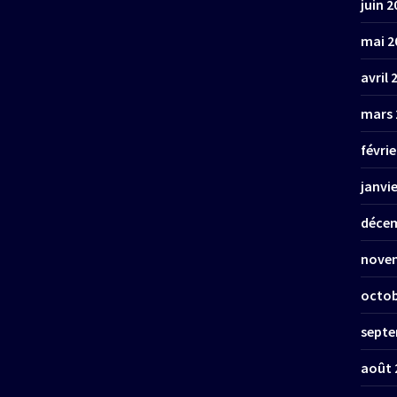
juin 2
mai 2
avril 
mars 
févrie
janvi
décem
nove
octob
septe
août 