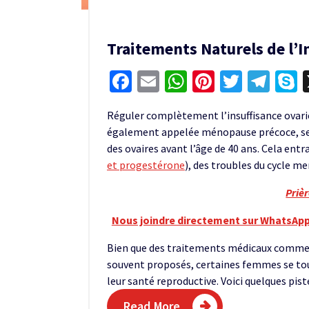
Traitements Naturels de l’I
Facebook
Email
WhatsApp
Pinterest
Twitter
Tel
S
Réguler complètement l’insuffisance ovarie
également appelée ménopause précoce, se 
des ovaires avant l’âge de 40 ans. Cela ent
et progestérone
), des troubles du cycle me
Priè
Nous joindre directement sur WhatsApp
Bien que des traitements médicaux comme
souvent proposés, certaines femmes se to
leur santé reproductive. Voici quelques pist
Read More