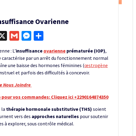
nsuffisance Ovarienne
egram
kype
X
Gmail
Messenger
Partager
nne : L’
insuffisance
ovarienne
prématurée (IOP)
,
caractérise par un arrêt du fonctionnement normal
raîne une baisse des hormones féminines (
œstrogène
nstruel et parfois des difficultés à concevoir.
re Nous Joindre
 pour vos commandes: Cliquez ici +2290164874350
 la
thérapie hormonale substitutive (THS)
soient
urnent vers des
approches naturelles
pour soutenir
es à explorer, sous contrôle médical.