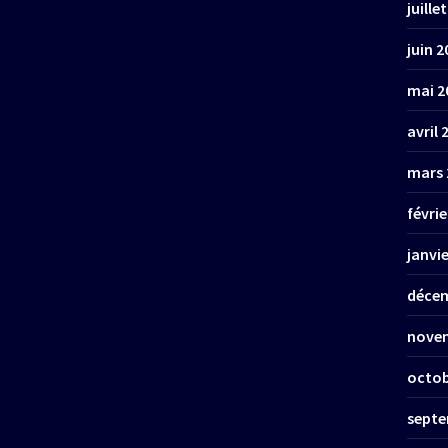
juille
juin 2
mai 2
avril 
mars 
févrie
janvi
décem
nove
octob
septe