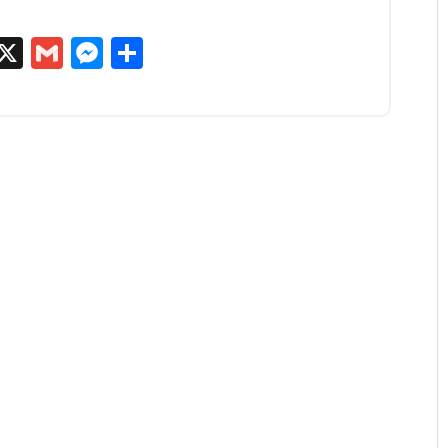
egram
kype
X
Gmail
Messenger
Partager