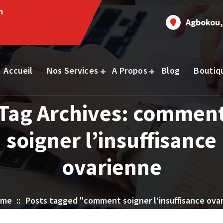
m
Agbokou,
Accueil
Nos Services
A Propos
Blog
Boutiq
Tag Archives: commen
soigner l’insuffisance
ovarienne
ome
::
Posts tagged "comment soigner l’insuffisance ova