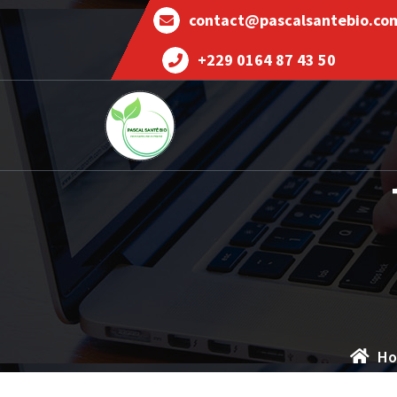
contact@pascalsantebio.co
+229 0164 87 43 50
Votre santé notre priorité
H