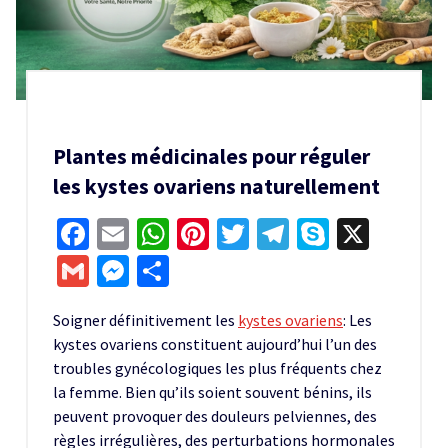
Plantes médicinales pour réguler
les kystes ovariens naturellement
Facebook
Email
WhatsApp
Pinterest
Twitter
Telegram
Skype
X
Gmail
Messenger
Partager
Soigner définitivement les
kystes ovariens
: Les
kystes ovariens constituent aujourd’hui l’un des
troubles gynécologiques les plus fréquents chez
la femme. Bien qu’ils soient souvent bénins, ils
peuvent provoquer des douleurs pelviennes, des
règles irrégulières, des perturbations hormonales