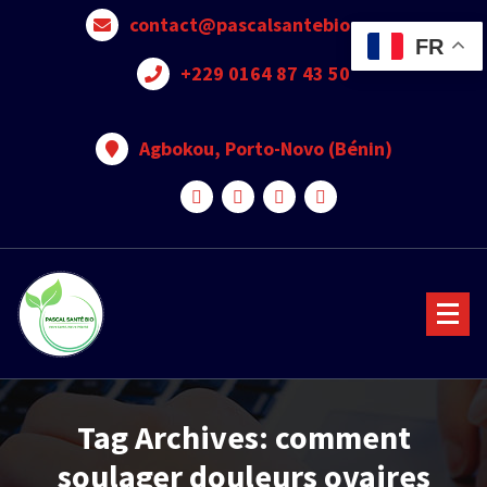
contact@pascalsantebio.com
FR
+229 0164 87 43 50
Agbokou, Porto-Novo (Bénin)
Votre santé notre priorité
Tag Archives: comment
soulager douleurs ovaires