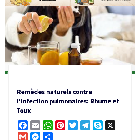
Remèdes naturels contre
l’infection pulmonaires: Rhume et
Toux
Facebook
Email
WhatsApp
Pinterest
Twitter
Telegram
Skype
X
Gmail
Messenger
Partager