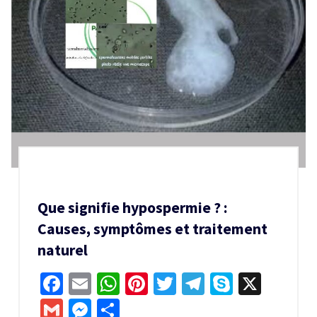
Que signifie hypospermie ? :
Causes, symptômes et traitement
naturel
Facebook
Email
WhatsApp
Pinterest
Twitter
Telegram
Skype
X
Gmail
Messenger
Partager