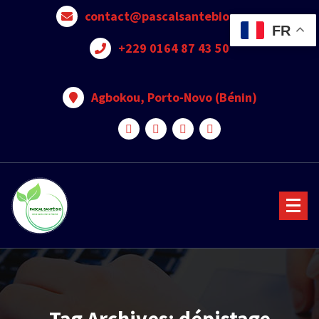
contact@pascalsantebio.com
FR
+229 0164 87 43 50
Agbokou, Porto-Novo (Bénin)
Votre santé notre priorité
Tag Archives: dépistage