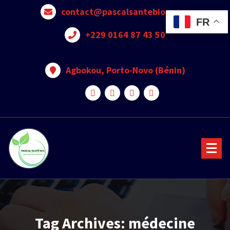
contact@pascalsantebio.com
FR
+229 0164 87 43 50
Agbokou, Porto-Novo (Bénin)
Votre santé notre priorité
Tag Archives: médecine