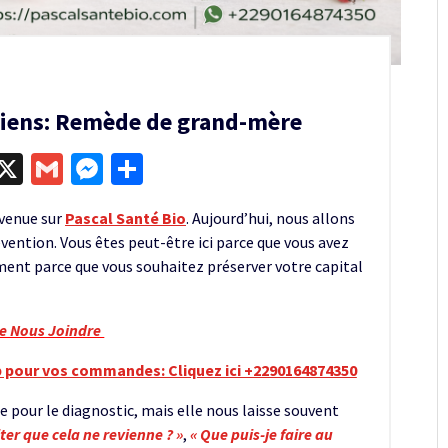
riens: Remède de grand-mère
egram
kype
X
Gmail
Messenger
Partager
nvenue sur
Pascal Santé Bio
. Aujourd’hui, nous allons
évention. Vous êtes peut-être ici parce que vous avez
ement parce que vous souhaitez préserver votre capital
re Nous Joindre
 pour vos commandes: Cliquez ici +2290164874350
 pour le diagnostic, mais elle nous laisse souvent
er que cela ne revienne ? »
,
« Que puis-je faire au