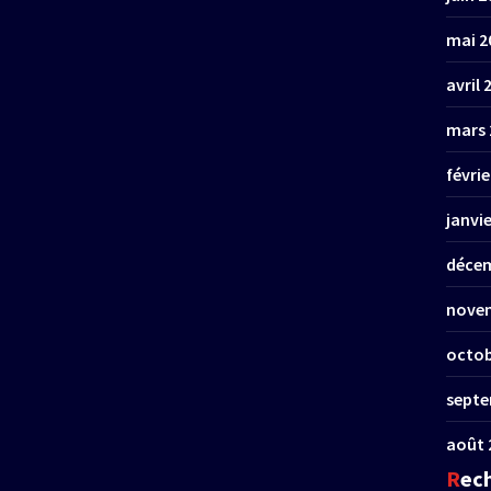
mai 2
avril 
mars 
févrie
janvi
décem
nove
octob
septe
août 
Rec