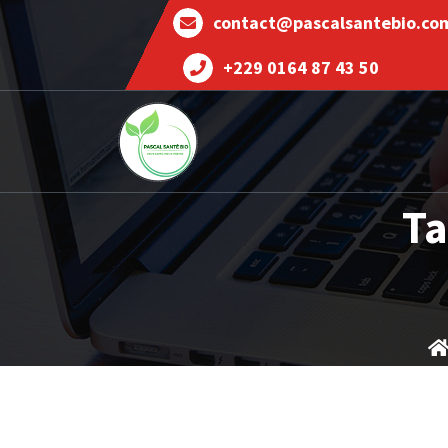
contact@pascalsantebio.co
+229 0164 87 43 50
Votre santé notre priorité
Ta