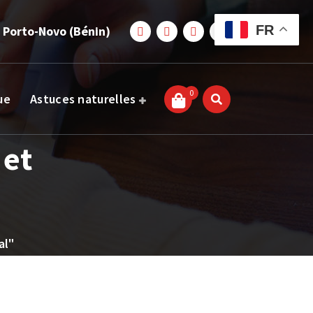
FR
 Porto-Novo (Bénin)
0
ue
Astuces naturelles
 et
al"