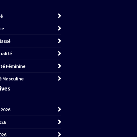
té
ie
lassé
ualité
lité Féminine
té Masculine
hives
t 2026
026
026