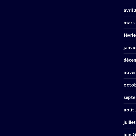
avril 
mars 
févrie
janvi
décem
nove
octob
septe
août 
juille
juin 2