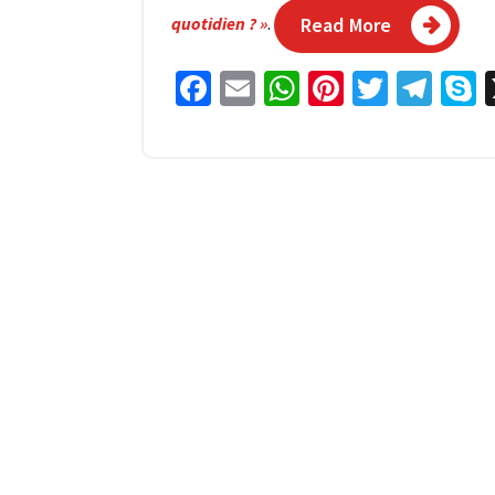
quotidien ? »
.
Read More
Facebook
Email
WhatsApp
Pinterest
Twitter
Tel
S