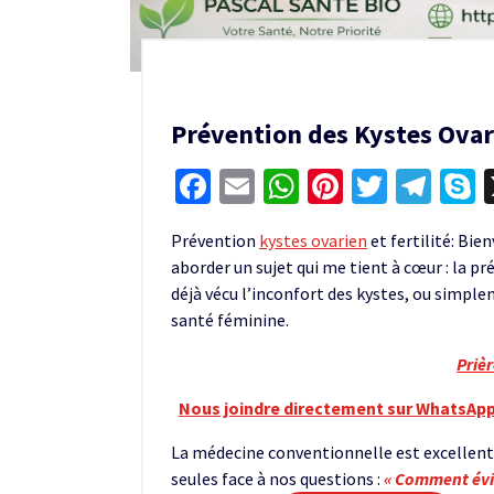
Prévention des Kystes Ova
Facebook
Email
WhatsApp
Pinterest
Twitter
Tel
S
Prévention
kystes ovarien
et fertilité: Bie
aborder un sujet qui me tient à cœur : la pr
déjà vécu l’inconfort des kystes, ou simpl
santé féminine.
Priè
Nous joindre directement sur WhatsApp
La médecine conventionnelle est excellente
seules face à nos questions :
« Comment évit