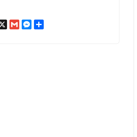
egram
kype
X
Gmail
Messenger
Partager