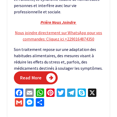
personnes et interfère avec leur vie
professionnelle et sociale.
Prière Nous Joindre
Nous joindre directement sur WhatsApp pour vos
commandes: Cliquez ici +2290164874350
Son traitement repose sur une adaptation des
habitudes alimentaires, des mesures visant à
réduire les effets du stress et, parfois, des
médicaments destinés à soulager les symptômes.
Read More
Facebook
Email
WhatsApp
Pinterest
Twitter
Telegram
Skype
X
Gmail
Messenger
Partager