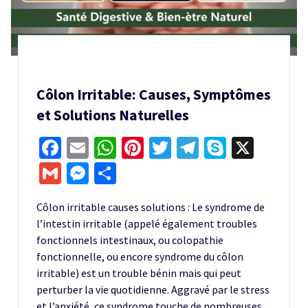
Côlon Irritable: Causes, Symptômes
et Solutions Naturelles
Facebook
Email
WhatsApp
Pinterest
Twitter
Telegram
Skype
X
Gmail
Messenger
Partager
Côlon irritable causes solutions : Le syndrome de
l’intestin irritable (appelé également troubles
fonctionnels intestinaux, ou colopathie
fonctionnelle, ou encore syndrome du côlon
irritable) est un trouble bénin mais qui peut
perturber la vie quotidienne. Aggravé par le stress
et l’anxiété, ce
syndrome
touche de nombreuses