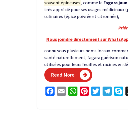
souvent épineuses
, comme le
Fagara jaun
très apprécié pour ses usages médicinaux (
culinaires (épice poivrée et citronnée),
Priè
Nous joindre directement sur WhatsApp
connu sous plusieurs noms locaux. comment 
santé naturellement, fagara guérison natur
utilisées pour leurs feuilles et racines en 
Read More
Facebook
Email
WhatsApp
Pinterest
Twitter
Tel
S