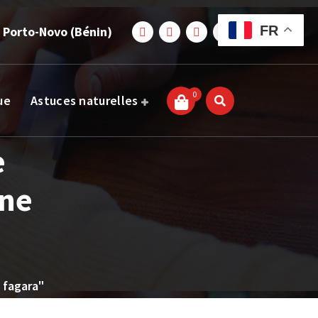
FR
 Porto-Novo (Bénin)
0
ue
Astuces naturelles
e
ine
 fagara"