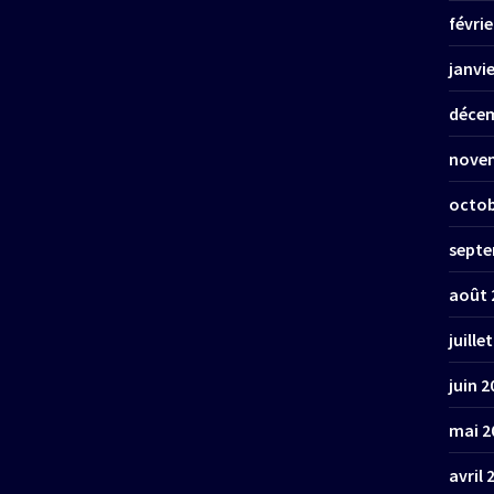
févrie
janvi
décem
nove
octob
septe
août 
juille
juin 2
mai 2
avril 