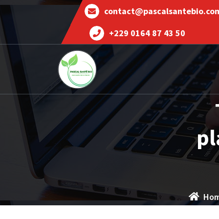
contact@pascalsantebio.co
+229 0164 87 43 50
Votre santé notre priorité
pl
Ho