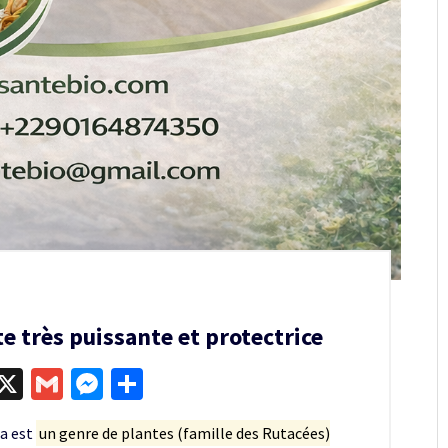
te très puissante et protectrice
egram
kype
X
Gmail
Messenger
Partager
ra est
un genre de plantes (famille des Rutacées)