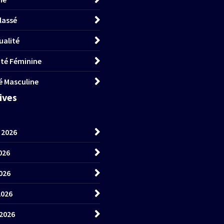
lassé
ualité
lité Féminine
té Masculine
hives
t 2026
026
026
2026
2026