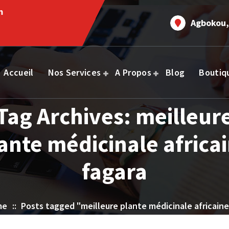
m
Agbokou,
Accueil
Nos Services
A Propos
Blog
Boutiq
Tag Archives: meilleur
ante médicinale africa
fagara
me
::
Posts tagged "meilleure plante médicinale africaine