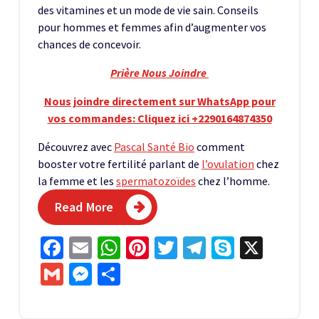
des vitamines et un mode de vie sain. Conseils
pour hommes et femmes afin d’augmenter vos
chances de concevoir.
Prière Nous Joindre
Nous joindre directement sur WhatsApp pour
vos commandes: Cliquez ici +2290164874350
Découvrez avec
Pascal Santé Bio
comment
booster votre fertilité parlant de
l’ovulation
chez
la femme et les
spermatozoïdes
chez l’homme.
Read More
Facebook
Email
WhatsApp
Pinterest
Twitter
Telegram
Skype
X
Gmail
Messenger
Partager