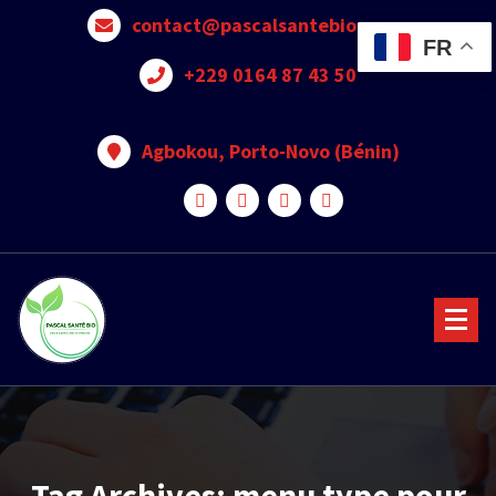
contact@pascalsantebio.com
FR
+229 0164 87 43 50
Agbokou, Porto-Novo (Bénin)
Votre santé notre priorité
Tag Archives: menu type pour