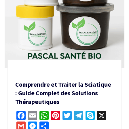
Comprendre et Traiter la Sciatique
: Guide Complet des Solutions
Thérapeutiques
Facebook
Email
WhatsApp
Pinterest
Twitter
Telegram
Skype
X
Gmail
Messenger
Partager