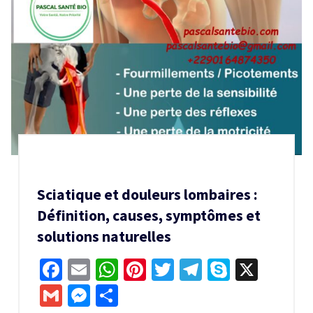
Sciatique et douleurs lombaires :
Définition, causes, symptômes et
solutions naturelles
Facebook
Email
WhatsApp
Pinterest
Twitter
Telegram
Skype
X
Gmail
Messenger
Partager