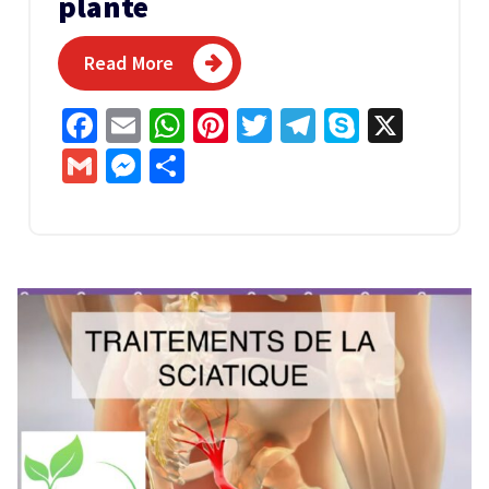
plante
Read More
Facebook
Email
WhatsApp
Pinterest
Twitter
Telegram
Skype
X
Gmail
Messenger
Partager