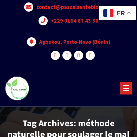
contact@pascalsantebio.com
FR
+229 0164 87 43 50
Agbokou, Porto-Novo (Bénin)
Votre santé notre priorité
Tag Archives: méthode
naturelle pour soulager le mal