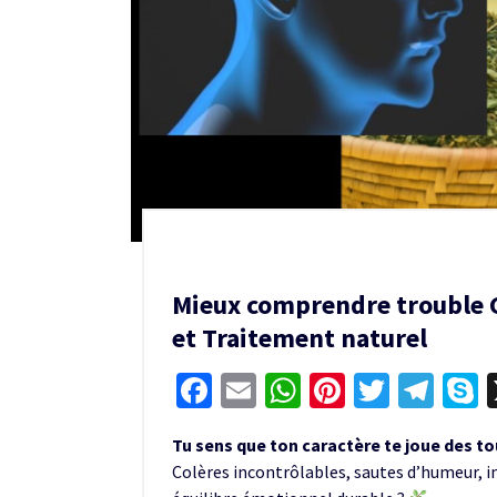
Mieux comprendre trouble C
et Traitement naturel
Facebook
Email
WhatsApp
Pinterest
Twitter
Tel
S
Tu sens que ton caractère te joue des to
Colères incontrôlables, sautes d’humeur, im