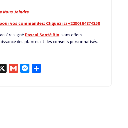
re Nous Joindre
pour vos commandes: Cliquez ici +2290164874350
ractère signé
Pascal Santé Bio
, sans effets
uissance des plantes et des conseils personnalisés.
egram
kype
X
Gmail
Messenger
Partager