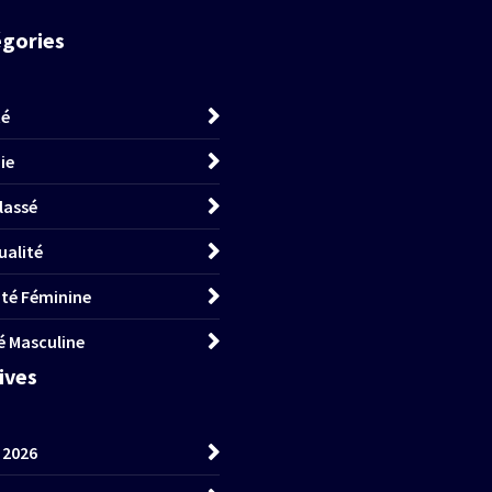
égories
té
ie
lassé
ualité
lité Féminine
té Masculine
hives
t 2026