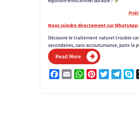
équilibre émotionnel durable ?
Priè
Nous joindre directement sur WhatsApp 
Découvre le traitement naturel trouble ca
secondaires, sans accoutumance, juste la p
Read More
Facebook
Email
WhatsApp
Pinterest
Twitter
Tel
S