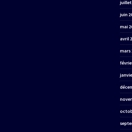
juille
juin 2
mai 2
avril 
mars 
févrie
janvi
décem
nove
octob
septe