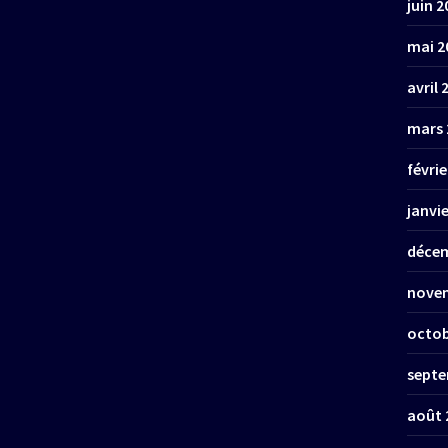
juin 2
mai 2
avril 
mars 
févrie
janvi
décem
nove
octob
septe
août 