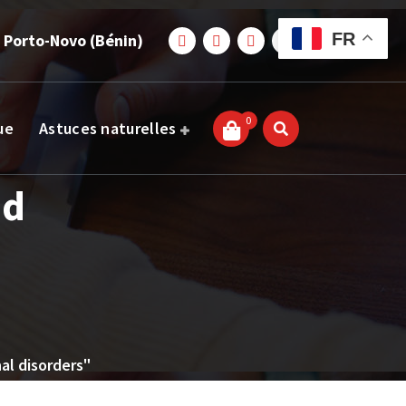
FR
 Porto-Novo (Bénin)
0
ue
Astuces naturelles
nd
al disorders"