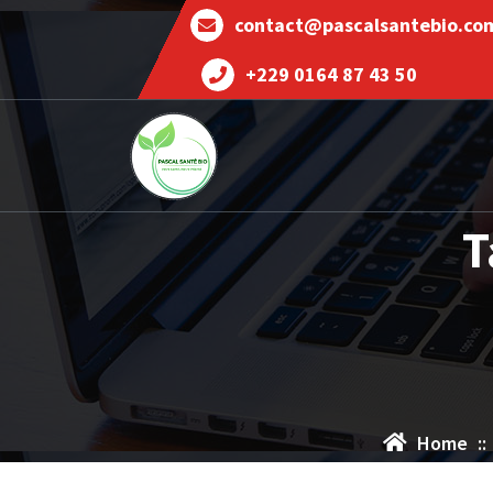
contact@pascalsantebio.co
+229 0164 87 43 50
Votre santé notre priorité
T
Home
::