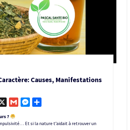
aractère: Causes, Manifestations
egram
kype
X
Gmail
Messenger
Partager
urs ?
pulsivité… Et si la nature t’aidait à retrouver un