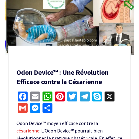
Odon Device™ : Une Révolution
Efficace contre la Césarienne
Facebook
Email
WhatsApp
Pinterest
Twitter
Telegram
Skype
X
Gmail
Messenger
Partager
Odon Device™ moyen efficace contre la
césarienne
: L’Odon Device™ pourrait bien
révolutionner la pratique obstétricale. En effet, ce