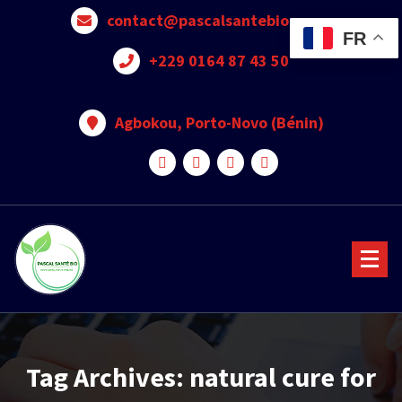
contact@pascalsantebio.com
FR
+229 0164 87 43 50
Agbokou, Porto-Novo (Bénin)
Votre santé notre priorité
Tag Archives: natural cure for