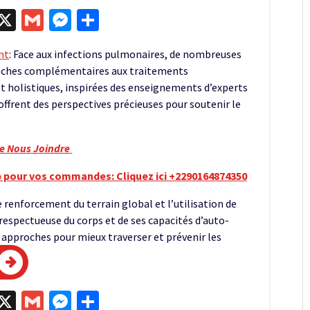
egram
kype
X
Gmail
Messenger
Partager
nt
: Face aux infections pulmonaires, de nombreuses
roches complémentaires aux traitements
t holistiques, inspirées des enseignements d’experts
 offrent des perspectives précieuses pour soutenir le
re Nous Joindre
 pour vos commandes: Cliquez ici +2290164874350
e renforcement du terrain global et l’utilisation de
 respectueuse du corps et de ses capacités d’auto-
approches pour mieux traverser et prévenir les
egram
kype
X
Gmail
Messenger
Partager