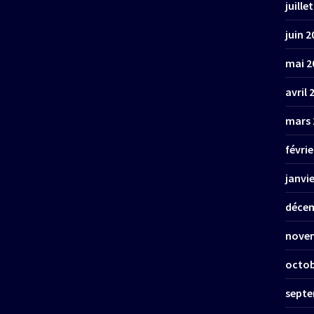
juille
juin 2
mai 2
avril 
mars 
févrie
janvi
décem
nove
octob
septe