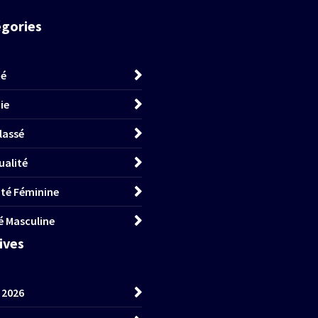
égories
té
ie
lassé
ualité
lité Féminine
té Masculine
hives
t 2026