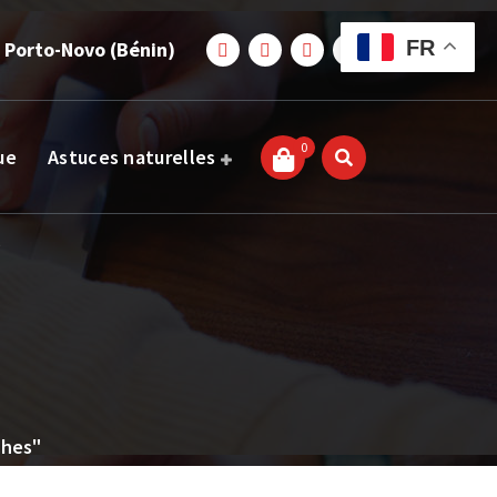
FR
 Porto-Novo (Bénin)
0
ue
Astuces naturelles
ches"