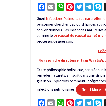
Facebook
Email
WhatsApp
Pinterest
Twitter
Tel
S
Guéri
Infections Pulmonaires naturelleme
personnes cherchent aujourd’hui des app
conventionnels. Les méthodes naturelles e
comme le
Dr Pascal de Pascal Santé Bio
,
processus de guérison.
Priè
Nous joindre directement sur WhatsApp
Cette philosophie holistique, centrée sur l
remèdes naturels, s’inscrit dans une vision
guérison. Explorons comment intégrer ces 
infections pulmonaires.
Read More
Facebook
Email
WhatsApp
Pinterest
Twitter
Tel
S