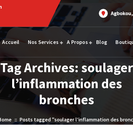
m
Agbokou,
Accueil
Nos Services
A Propos
Blog
Boutiq
Tag Archives: soulager
l’inflammation des
bronches
Home
::
Posts tagged "soulager l’inflammation des bron