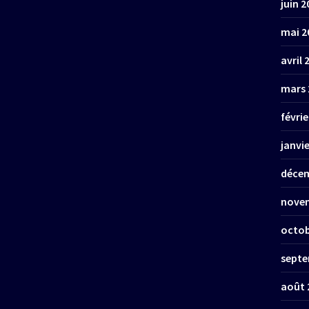
juin 2
mai 2
avril 
mars 
févrie
janvi
décem
nove
octob
septe
août 