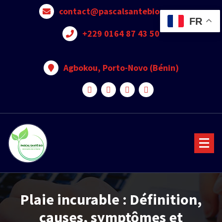
contact@pascalsantebio.com
FR
+229 0164 87 43 50
Agbokou, Porto-Novo (Bénin)
Votre santé notre priorité
Plaie incurable : Définition,
causes, symptômes et