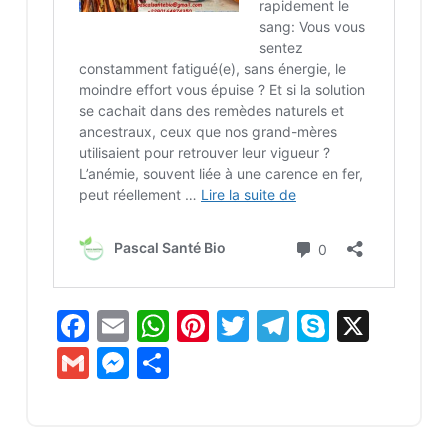
Facebook
Email
WhatsApp
Pinterest
Twitter
Telegram
Skype
X
Gmail
Messenger
Partager