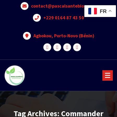
contact@pascalsantebio.com
FR
+229 0164 87 43 50
Agbokou, Porto-Novo (Bénin)
Votre santé notre priorité
Tag Archives: Commander