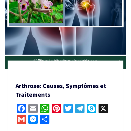
Arthrose: Causes, Symptômes et
Traitements
Facebook
Email
WhatsApp
Pinterest
Twitter
Telegram
Skype
X
Gmail
Messenger
Partager