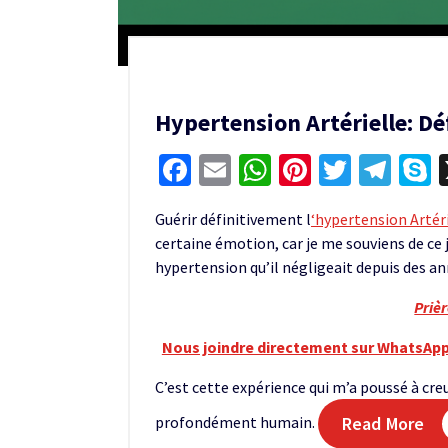
Hypertension Artérielle: D
Facebook
Email
WhatsApp
Pinterest
Twitter
Tel
S
Guérir définitivement l
‘hypertension Artér
certaine émotion, car je me souviens de ce j
hypertension qu’il négligeait depuis des an
Priè
Nous joindre directement sur WhatsApp
C’est cette expérience qui m’a poussé à creu
profondément humain.
Read More