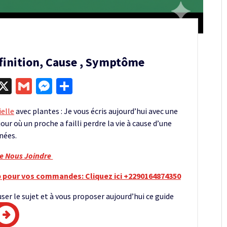
éfinition, Cause , Symptôme
egram
kype
X
Gmail
Messenger
Partager
ielle
avec plantes : Je vous écris aujourd’hui avec une
our où un proche a failli perdre la vie à cause d’une
nées.
re Nous Joindre
 pour vos commandes: Cliquez ici +2290164874350
ser le sujet et à vous proposer aujourd’hui ce guide