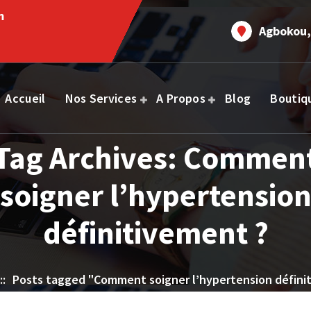
m
Agbokou,
Accueil
Nos Services
A Propos
Blog
Boutiq
Tag Archives: Commen
soigner l’hypertensio
définitivement ?
::
Posts tagged "Comment soigner l’hypertension défini