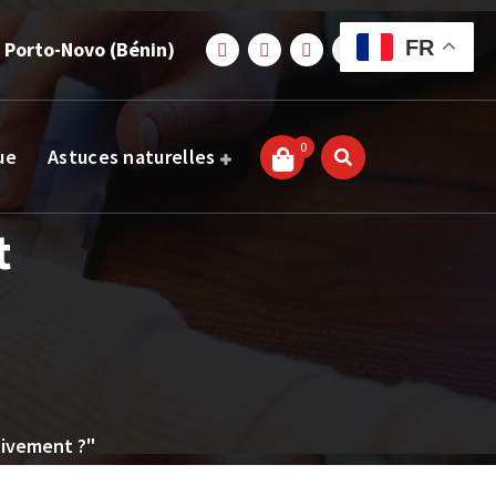
FR
 Porto-Novo (Bénin)
0
ue
Astuces naturelles
t
n
tivement ?"