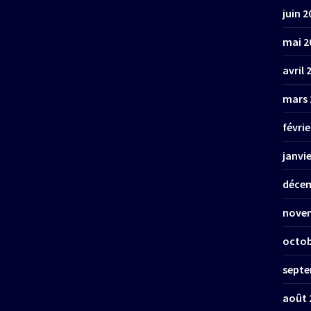
juin 2
mai 2
avril 
mars 
févrie
janvi
décem
nove
octob
septe
août 