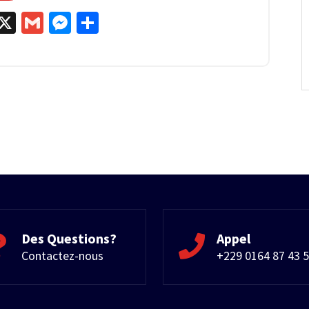
egram
kype
X
Gmail
Messenger
Partager
Des Questions?
Appel
Contactez-nous
+229 0164 87 43 