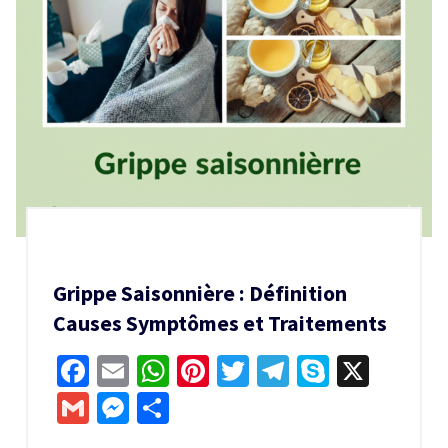
Grippe Saisonnière : Définition
Causes Symptômes et Traitements
Facebook
Email
WhatsApp
Pinterest
Twitter
Telegram
Skype
X
Gmail
Messenger
Partager