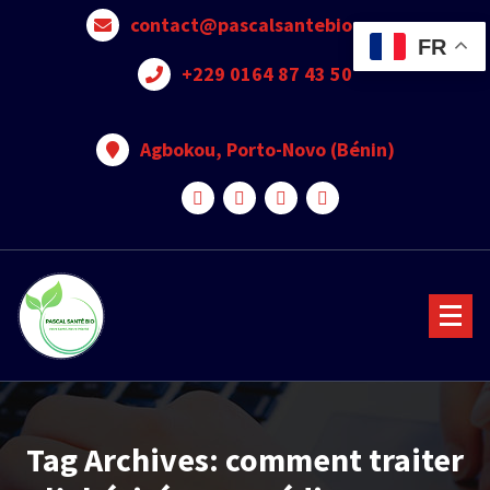
contact@pascalsantebio.com
FR
+229 0164 87 43 50
Agbokou, Porto-Novo (Bénin)
Votre santé notre priorité
Tag Archives: comment traiter