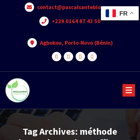
contact@pascalsantebio.com
FR
+229 0164 87 43 50
Agbokou, Porto-Novo (Bénin)
Votre santé notre priorité
Tag Archives: méthode