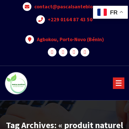
contact@pascalsantebio.com
FR
+229 0164 87 43 50
Agbokou, Porto-Novo (Bénin)
Votre santé notre priorité
Tag Archives: « produit naturel