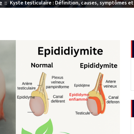
e
::
Kyste testiculaire : Définition, causes, symptômes e