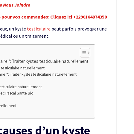
re Nous Joindre
 pour vos commandes: Cliquez ici +2290164874350
eux, un kyste
testiculaire
peut parfois provoquer une
médical ou un traitement.
aire ?: Traiter kystes testiculaire naturellement
 testiculaire naturellement
e ?: Traiter kystes testiculaire naturellement
esticulaire naturellement
vec Pascal Santé Bio
urellement
 causes d’un kyste