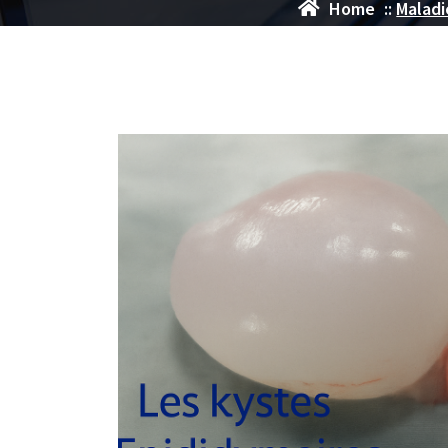
Home
::
Maladi