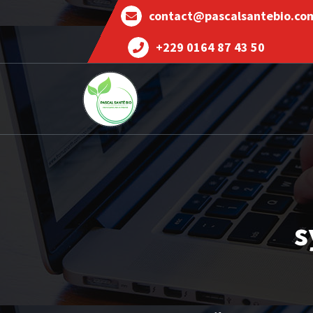
contact@pascalsantebio.co
+229 0164 87 43 50
Votre santé notre priorité
s