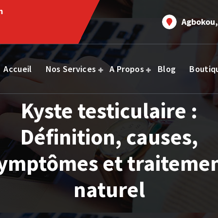
m
Agbokou,
Accueil
Nos Services
A Propos
Blog
Boutiq
Kyste testiculaire :
Définition, causes,
ymptômes et traiteme
naturel