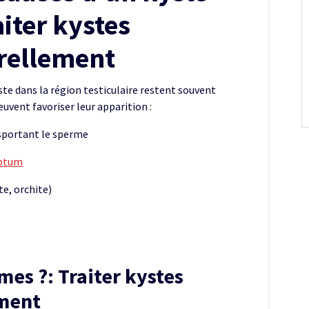
aiter kystes
urellement
ste dans la région testiculaire restent souvent
uvent favoriser leur apparition :
nsportant le sperme
otum
e, orchite)
es ?: Traiter kystes
ement