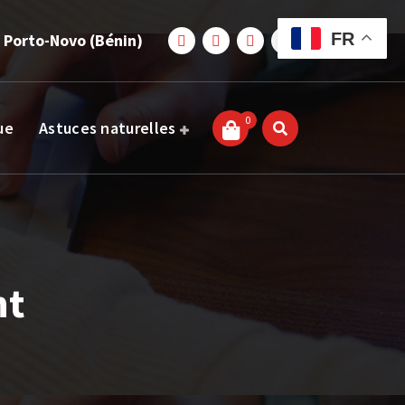
FR
 Porto-Novo (Bénin)
0
ue
Astuces naturelles
nt